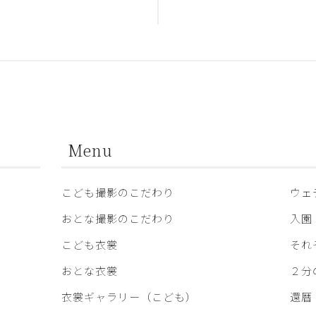
合
Menu
こども撮影のこだわり
ウェ
おとな撮影のこだわり
入園
こども衣裳
それ
おとな衣裳
２分
衣裳ギャラリー（こども）
還暦