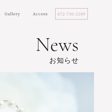
Gallery
Access
072-730-2189
News
お知らせ