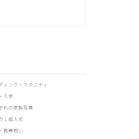
ディング・マタニティ
・入学
ぞれの家族写真
の１成人式
・⾧寿祝い