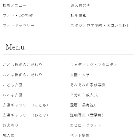
撮影メニュー
お客様の声
フォト・Cの特徴
採用情報
フォトギャラリー
スタジオ見学予約・お問い合わせ
Menu
こども撮影のこだわり
ウェディング・マタニティ
おとな撮影のこだわり
入園・入学
こども衣裳
それぞれの家族写真
おとな衣裳
２分の１成人式
衣裳ギャラリー（こども）
還暦・⾧寿祝い
衣裳ギャラリー（おとな）
証明写真（受験用）
お宮参り
エピローグフォト
成人式
ペット撮影