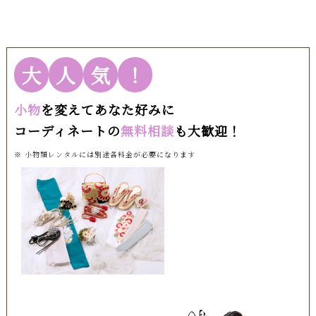
大
人
気
！
小物
を変えてあなた好みに
コーディネートの
無料相談
も大歓迎！
※ 小物類レンタルには別途各料金が必要になります