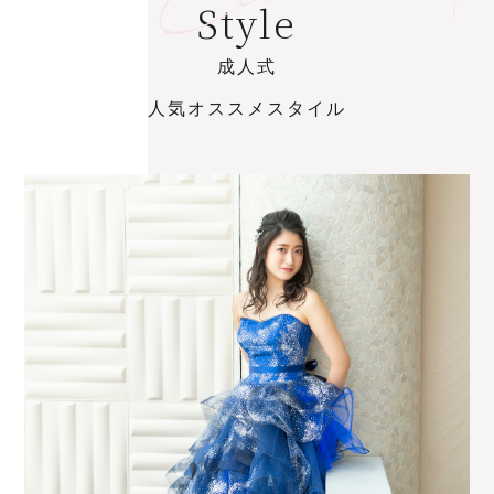
S
t
y
l
e
成
人
式
人
気
オ
ス
ス
メ
ス
タ
イ
ル