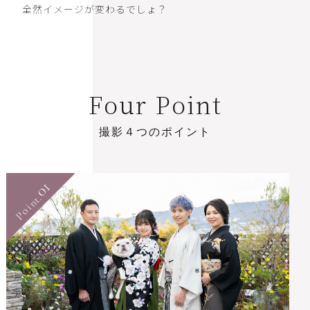
全然イメージが変わるでしょ？
F
o
u
r
P
o
i
n
t
撮
影
４
つ
の
ポ
イ
ン
ト
01
Point.