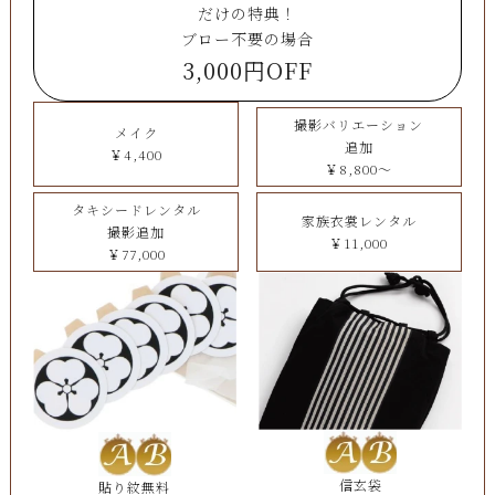
だけの特典！
ブロー不要の場合
3,000円OFF
撮影バリエーション
メイク
追加
￥4,400
￥8,800～
タキシードレンタル
家族衣裳レンタル
撮影追加
￥11,000
￥77,000
信玄袋
貼り紋無料