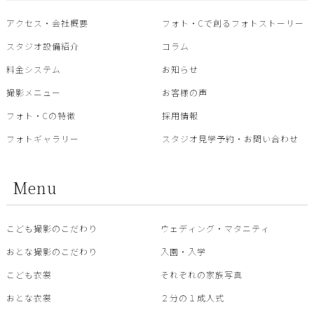
アクセス・会社概要
フォト・Cで創るフォトストーリー
スタジオ設備紹介
コラム
料金システム
お知らせ
撮影メニュー
お客様の声
フォト・Cの特徴
採用情報
フォトギャラリー
スタジオ見学予約・お問い合わせ
Menu
こども撮影のこだわり
ウェディング・マタニティ
おとな撮影のこだわり
入園・入学
こども衣裳
それぞれの家族写真
おとな衣裳
２分の１成人式