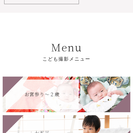
M
e
n
u
こ
ど
も
撮
影
メ
ニ
ュ
ー
お宮参り〜２歳
七五三