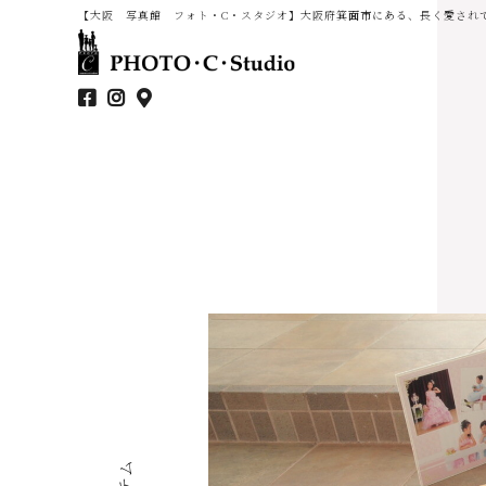
【大阪 写真館 フォト・C・スタジオ】大阪府箕面市にある、長く愛され