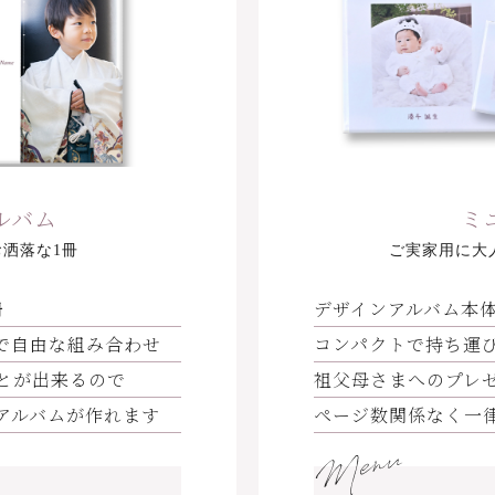
ルバム
ミ
洒落な1冊
ご実家用に大
冊
デザインアルバム本
で自由な組み合わせ
コンパクトで持ち運
とが出来るので
祖父母さまへのプレ
アルバムが作れます
ページ数関係なく一
Menu