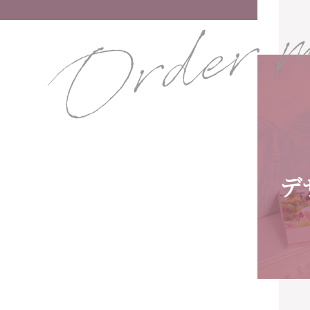
Order 
デ