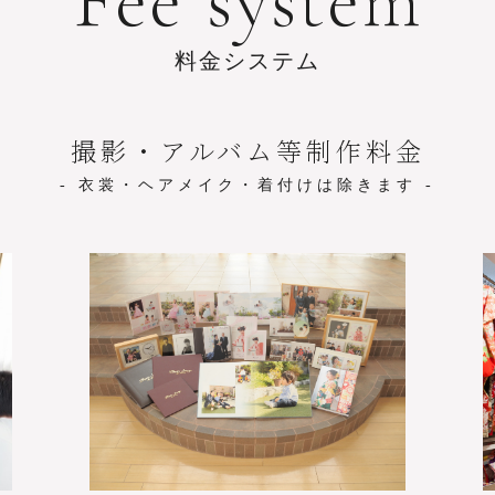
F
e
e
s
y
s
t
e
m
料
金
シ
ス
テ
ム
撮影・アルバム等制作料金
- 衣裳・ヘアメイク・着付けは除きます -