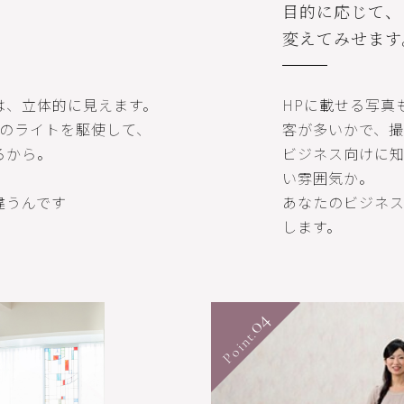
、
目的に応じて、
変えてみせます
は、立体的に見えます。
HPに載せる写真
つのライトを駆使して、
客が多いかで、撮
るから。
ビジネス向けに
い雰囲気か。
違うんです
あなたのビジネ
します。
04
Point.