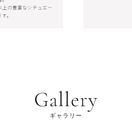
以上の豊富なシチュエー
ます。
G
a
l
l
e
r
y
ギ
ャ
ラ
リ
ー