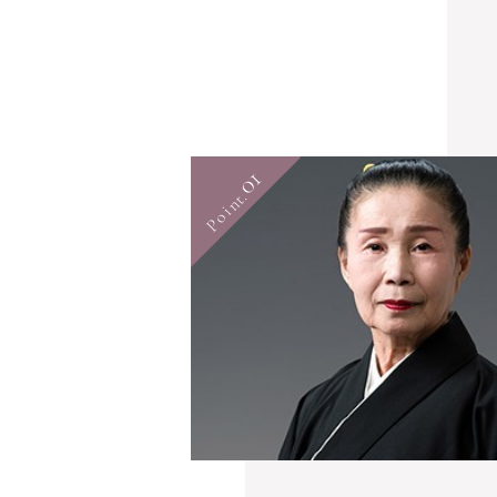
01
Point.