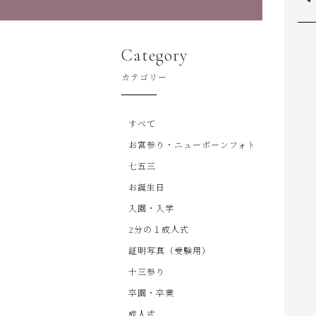
Category
カテゴリー
すべて
お宮参り・ニューボーンフォト
七五三
お誕生日
入園・入学
2分の１成人式
証明写真（受験用）
十三参り
卒園・卒業
成人式