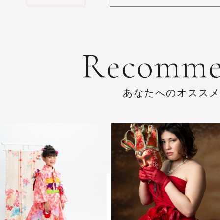
R
e
c
o
m
m
あ
な
た
へ
の
オ
ス
ス
メ