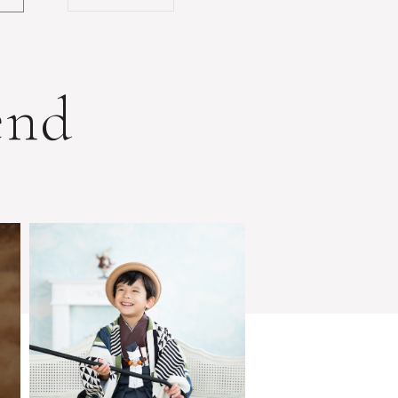
e
n
d