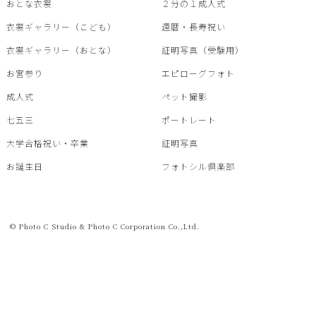
おとな衣裳
２分の１成人式
衣裳ギャラリー（こども）
還暦・⾧寿祝い
衣裳ギャラリー（おとな）
証明写真（受験用）
お宮参り
エピローグフォト
成人式
ペット撮影
七五三
ポートレート
大学合格祝い・卒業
証明写真
お誕生日
フォトシル倶楽部
© Photo C Studio & Photo C Corporation Co.,Ltd.