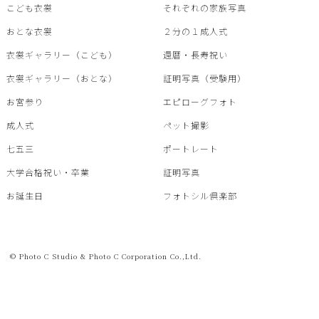
こども衣裳
それぞれの家族写真
おとな衣裳
２分の１成人式
衣裳ギャラリー（こども）
還暦・⾧寿祝い
衣裳ギャラリー（おとな）
証明写真（受験用）
お宮参り
エピローグフォト
成人式
ペット撮影
七五三
ポートレート
大学合格祝い・卒業
証明写真
お誕生日
フォトシル倶楽部
© Photo C Studio & Photo C Corporation Co.,Ltd.