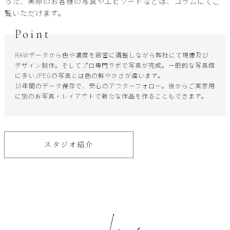
った、実際のお客様の写真やエピソードなどは、コラムにてご
覧いただけます。
Point
RAWデータから色や濃度を緻密に調整しながら弊社にて現像及び
デザイン制作。そしてプロ専門ラボで写真が完成。一般的な写真館
に多いJPEGの写真とは色の鮮やかさが違います。
10年間のデータ保存で、安心のアフターフォロー。後からご実家用
に別のお写真・レイアウトで新たな作品を作ることもできます。
スタジオ紹介