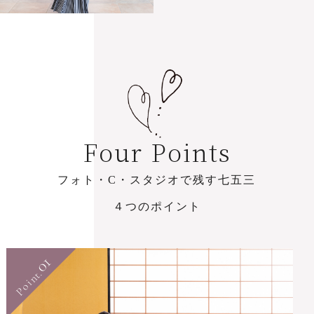
F
o
u
r
P
o
i
n
t
s
フ
ォ
ト
・
C
・
ス
タ
ジ
オ
で
残
す
七
五
三
４
つ
の
ポ
イ
ン
ト
01
Point.