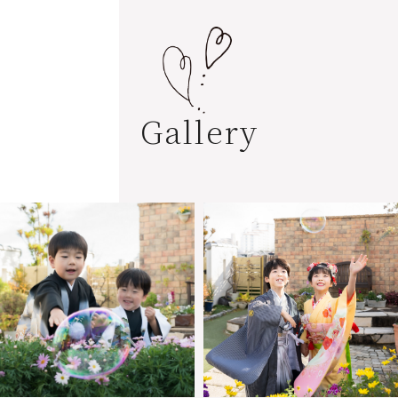
G
a
l
l
e
r
y