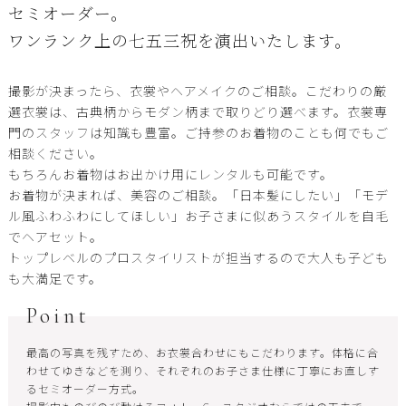
セミオーダー。
ワンランク上の七五三祝を演出いたします。
撮影が決まったら、衣裳やヘアメイクのご相談。こだわりの厳
選衣裳は、古典柄からモダン柄まで取りどり選べます。衣裳専
門のスタッフは知識も豊富。ご持参のお着物のことも何でもご
相談ください。
もちろんお着物はお出かけ用にレンタルも可能です。
お着物が決まれば、美容のご相談。「日本髪にしたい」「モデ
ル風ふわふわにしてほしい」お子さまに似あうスタイルを自毛
でヘアセット。
トップレベルのプロスタイリストが担当するので大人も子ども
も大満足です。
Point
最高の写真を残すため、お衣裳合わせにもこだわります。体格に合
わせてゆきなどを測り、それぞれのお子さま仕様に丁寧にお直しす
るセミオーダー方式。