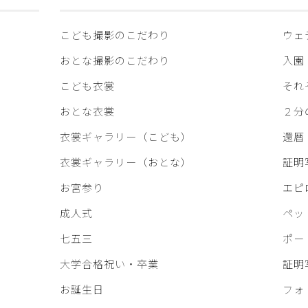
こども撮影のこだわり
ウェ
おとな撮影のこだわり
入園
こども衣裳
それ
おとな衣裳
２分
衣裳ギャラリー（こども）
還暦
衣裳ギャラリー（おとな）
証明
お宮参り
エピ
成人式
ペッ
七五三
ポー
大学合格祝い・卒業
証明
お誕生日
フォ