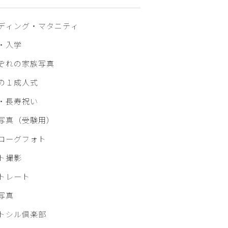
ディング・マタニティ
・入学
ぞれの家族写真
の１成人式
・⾧寿祝い
写真（受験用）
ローグフォト
ト撮影
トレート
写真
トシル倶楽部