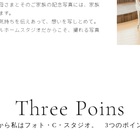
母さまとそのご家族の記念写真には、家族
ます。
気持ちを伝えあって、想いを写しとめて。
ルホームスタジオだからこそ、撮れる写真
T
h
r
e
e
P
o
i
n
s
か
ら
私
は
フ
ォ
ト
・
C
・
ス
タ
ジ
オ
。
3
つ
の
ポ
イ