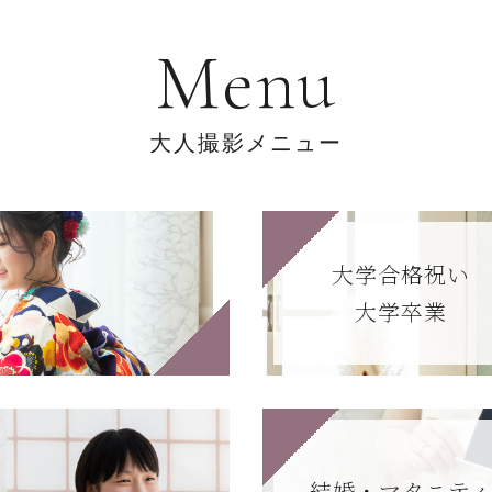
M
e
n
u
大
人
撮
影
メ
ニ
ュ
ー
大学合格祝い
大学卒業
結婚・マタニテ