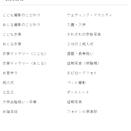
こども撮影のこだわり
ウェディング・マタニティ
おとな撮影のこだわり
入園・入学
こども衣裳
それぞれの家族写真
おとな衣裳
２分の１成人式
衣裳ギャラリー（こども）
還暦・⾧寿祝い
衣裳ギャラリー（おとな）
証明写真（受験用）
お宮参り
エピローグフォト
成人式
ペット撮影
七五三
ポートレート
大学合格祝い・卒業
証明写真
お誕生日
フォトシル倶楽部