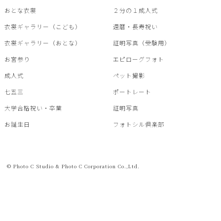
おとな衣裳
２分の１成人式
衣裳ギャラリー（こども）
還暦・⾧寿祝い
衣裳ギャラリー（おとな）
証明写真（受験用）
お宮参り
エピローグフォト
成人式
ペット撮影
七五三
ポートレート
大学合格祝い・卒業
証明写真
お誕生日
フォトシル倶楽部
© Photo C Studio & Photo C Corporation Co.,Ltd.