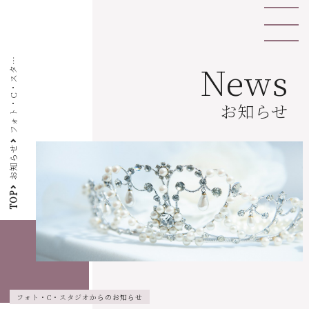
フ
ォ
ト
・
C
・
ス
ジ
オ
特
別
イ
ベ
ン
ト
開
催
！
着
物
の
基
本
講
News
タ
座
お知らせ
お知らせ
TOP
フォト・C・スタジオからのお知らせ