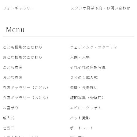
フォトギャラリー
スタジオ見学予約・お問い合わせ
Menu
こども撮影のこだわり
ウェディング・マタニティ
おとな撮影のこだわり
入園・入学
こども衣裳
それぞれの家族写真
おとな衣裳
２分の１成人式
衣裳ギャラリー（こども）
還暦・⾧寿祝い
衣裳ギャラリー（おとな）
証明写真（受験用）
お宮参り
エピローグフォト
成人式
ペット撮影
七五三
ポートレート