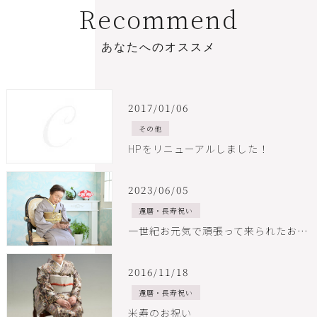
R
e
c
o
m
m
e
n
d
あ
な
た
へ
の
オ
ス
ス
メ
2017/01/06
その他
HPをリニューアルしました！
2023/06/05
還暦・長寿祝い
一世紀お元気で頑張って来られたお母様
2016/11/18
還暦・長寿祝い
米寿のお祝い