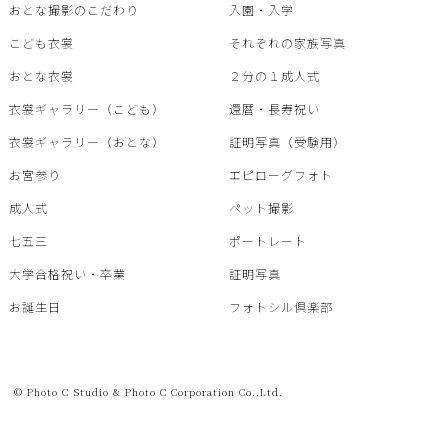
おとな撮影のこだわり
入園・入学
こども衣裳
それぞれの家族写真
おとな衣裳
２分の１成人式
衣裳ギャラリー（こども）
還暦・⾧寿祝い
衣裳ギャラリー（おとな）
証明写真（受験用）
お宮参り
エピローグフォト
成人式
ペット撮影
七五三
ポートレート
大学合格祝い・卒業
証明写真
お誕生日
フォトシル倶楽部
© Photo C Studio & Photo C Corporation Co.,Ltd.