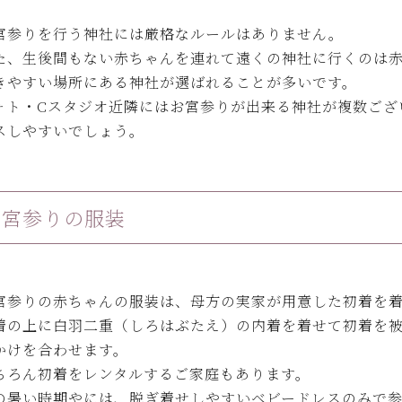
宮参りを行う神社には厳格なルールはありません。
た、生後間もない赤ちゃんを連れて遠くの神社に行くのは
きやすい場所にある神社が選ばれることが多いです。
ォト・Cスタジオ近隣にはお宮参りが出来る神社が複数ござ
スしやすいでしょう。
お宮参りの服装
宮参りの赤ちゃんの服装は、母方の実家が用意した初着を
着の上に白羽二重（しろはぶたえ）の内着を着せて初着を
かけを合わせます。
ちろん初着をレンタルするご家庭もあります。
の暑い時期やには、脱ぎ着せしやすいベビードレスのみで