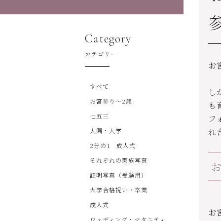
Category
カテゴリー
お
すべて
し
お宮参り～2歳
も
七五三
フ
入園・入学
れ
2分の1 成人式
それぞれの家族写真
証明写真（受験用）
大学合格祝い・卒業
成人式
お
ウェディング・マタニティ