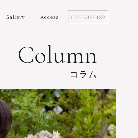
Gallery
Access
072-730-2189
Column
コラム