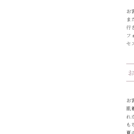
お
ま
行
フ
セ
お
肌
れ
も
夏