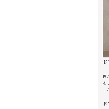
お
慣
そ
し
お