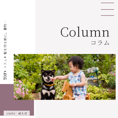
髪
を
切
る
前
に
。
着
と
ド
レ
ス
で
1
0
歳
の
お
祝
い
Column
物
♪
コラム
コラム
TOP
2分の1 成人式