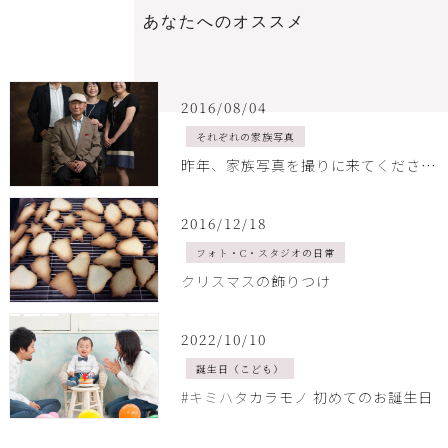
あ
な
た
へ
の
オ
ス
ス
メ
2016/08/04
それぞれの家族写真
昨年、家族写真を撮りに来てくださいました
2016/12/18
フォト・C・スタジオの日常
クリスマスの飾りつけ
2022/10/10
誕生日（こども）
#キミハタカラモノ 初めてのお誕生日