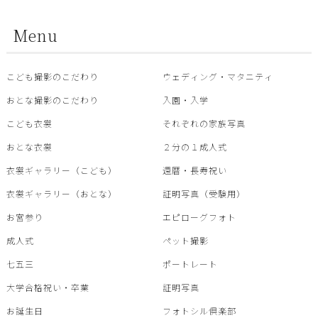
Menu
こども撮影のこだわり
ウェディング・マタニティ
おとな撮影のこだわり
入園・入学
こども衣裳
それぞれの家族写真
おとな衣裳
２分の１成人式
衣裳ギャラリー（こども）
還暦・⾧寿祝い
衣裳ギャラリー（おとな）
証明写真（受験用）
お宮参り
エピローグフォト
成人式
ペット撮影
七五三
ポートレート
大学合格祝い・卒業
証明写真
お誕生日
フォトシル倶楽部