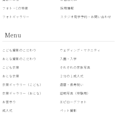
フォト・Cの特徴
採用情報
フォトギャラリー
スタジオ見学予約・お問い合わせ
Menu
こども撮影のこだわり
ウェディング・マタニティ
おとな撮影のこだわり
入園・入学
こども衣裳
それぞれの家族写真
おとな衣裳
２分の１成人式
衣裳ギャラリー（こども）
還暦・⾧寿祝い
衣裳ギャラリー（おとな）
証明写真（受験用）
お宮参り
エピローグフォト
成人式
ペット撮影