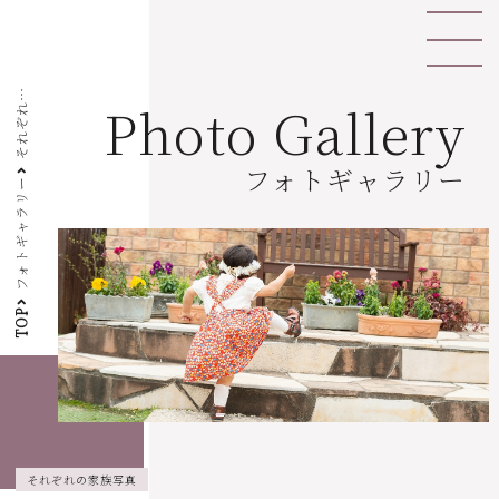
そ
れ
ぞ
の
家
族
写
Photo Gallery
れ
真
フォトギャラリー
フォトギャラリー
TOP
それぞれの家族写真