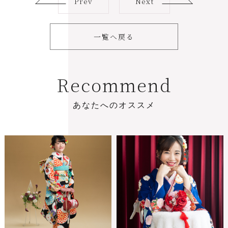
Prev
Next
一覧へ戻る
R
e
c
o
m
m
e
n
d
あ
な
た
へ
の
オ
ス
ス
メ