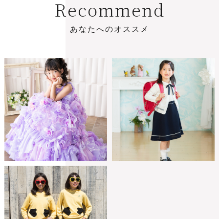
R
e
c
o
m
m
e
n
d
あ
な
た
へ
の
オ
ス
ス
メ