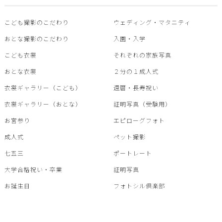
こども撮影のこだわり
ウェディング・マタニティ
おとな撮影のこだわり
入園・入学
こども衣裳
それぞれの家族写真
おとな衣裳
２分の１成人式
衣裳ギャラリー（こども）
還暦・⾧寿祝い
衣裳ギャラリー（おとな）
証明写真（受験用）
お宮参り
エピローグフォト
成人式
ペット撮影
七五三
ポートレート
大学合格祝い・卒業
証明写真
お誕生日
フォトシル倶楽部