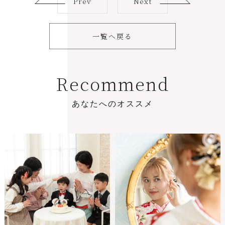
Prev
Next
一覧へ戻る
R
e
c
o
m
m
e
n
d
あ
な
た
へ
の
オ
ス
ス
メ