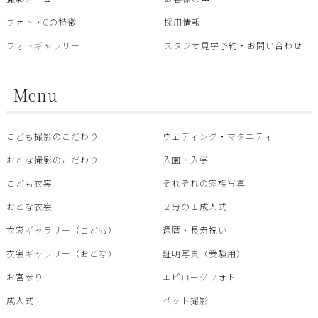
フォト・Cの特徴
採用情報
フォトギャラリー
スタジオ見学予約・お問い合わせ
Menu
こども撮影のこだわり
ウェディング・マタニティ
おとな撮影のこだわり
入園・入学
こども衣裳
それぞれの家族写真
おとな衣裳
２分の１成人式
衣裳ギャラリー（こども）
還暦・⾧寿祝い
衣裳ギャラリー（おとな）
証明写真（受験用）
お宮参り
エピローグフォト
成人式
ペット撮影