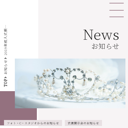
2
0
1
9
年
成
人
式
袖
・
卒
業
袴
衣
裳
展
示
予
約
会
開
催
の
お
知
ら
News
振
せ
お知らせ
お知らせ
TOP
フォト・C・スタジオからのお知らせ
衣裳展示会のお知らせ