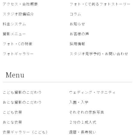
アクセス・会社概要
フォト・Cで創るフォトストーリー
スタジオ設備紹介
コラム
料金システム
お知らせ
撮影メニュー
お客様の声
フォト・Cの特徴
採用情報
フォトギャラリー
スタジオ見学予約・お問い合わせ
Menu
こども撮影のこだわり
ウェディング・マタニティ
おとな撮影のこだわり
入園・入学
こども衣裳
それぞれの家族写真
おとな衣裳
２分の１成人式
衣裳ギャラリー（こども）
還暦・⾧寿祝い