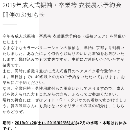
2019年成人式振袖・卒業袴 衣裳展示予約会
開催のお知らせ
今年も成人式振袖・卒業袴 衣裳展示予約会（振袖フェア）を開催い
たします！
さまざまなカラーバリエーションの振袖も、年始に京都より到着い
たしました。あなたによく似合う顔写りのいいお着物をお選びいた
します。飛び込みでも大丈夫ですが、事前にご連絡いただいた方が
確実です。
また、同時に前撮り並びに成人式当日のヘアメイク着付受付中で
す。当日はすでに40名以上の方のご予約をいただいております。お
早めにご予約ください。
なお、卒業用袴・男性用紋付もご用意いたしておりますので、成人
式を終えられた方もこれからの方も、ふるってご参加ください。
晴れの舞台には、ぜひフォト・C・スタジオのお着物で出かけましょ
う。貸衣装屋さんにも負けないクオリティの衣裳の紹介は、
こちら
からどうぞ。
期間：
2019/01/26(土)～2019/02/26(火)
(※2月の水曜・木曜はお休み
です。）