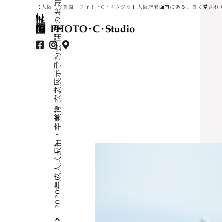
2020年成人式振袖・卒業袴 衣裳展示予約会 開催のお知らせ
【大阪 写真館 フォト・C・スタジオ】大阪府箕面市にある、長く愛され