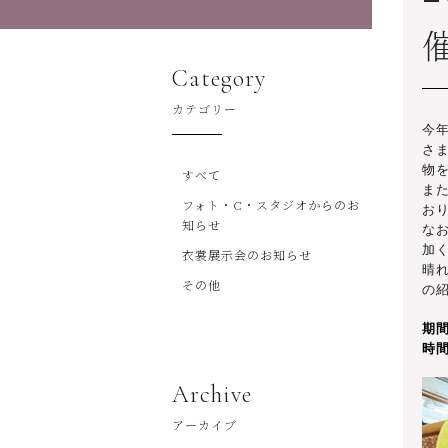
Category
カテゴリー
今
さ
物
すべて
ま
フォト・C・スタジオからのお
お
知らせ
な
加
衣裳展示会のお知らせ
晴
その他
の
期
時
Archive
アーカイブ