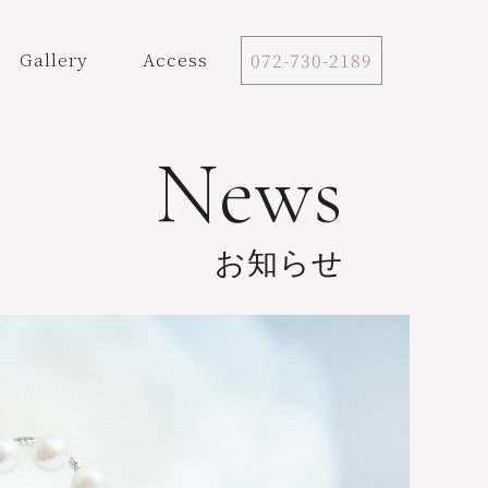
Gallery
Access
072-730-2189
News
お知らせ