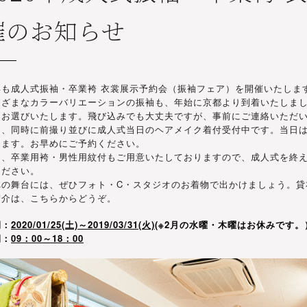
催のお知らせ
年も成人式振袖・卒業袴 衣裳展示予約会（振袖フェア）を開催いたしま
まざまなカラーバリエーションの振袖も、年始に京都より到着いたしま
をお選びいたします。飛び込みでも大丈夫ですが、事前にご連絡いただ
た、同時に前撮り並びに成人式当日のヘアメイク着付受付中です。当日は
ります。お早めにご予約ください。
お、卒業用袴・男性用紋付もご用意いたしておりますので、成人式を終
ください。
れの舞台には、ぜひフォト・C・スタジオのお着物で出かけましょう。貸
紹介は、
こちら
からどうぞ。
間：
2020/01/25(土)～2019/03/31(火)
(※2月の水曜・木曜はお休みです。
間：
09：00～18：00