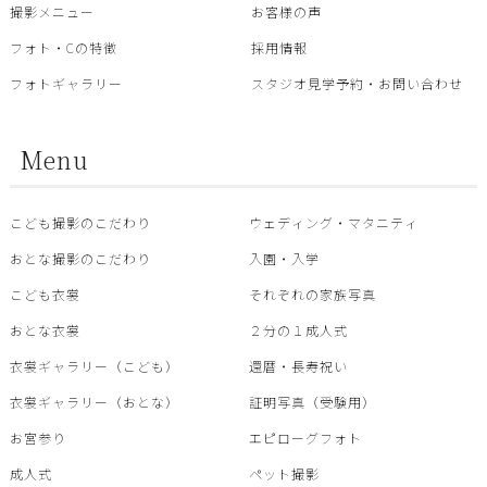
撮影メニュー
お客様の声
フォト・Cの特徴
採用情報
フォトギャラリー
スタジオ見学予約・お問い合わせ
Menu
こども撮影のこだわり
ウェディング・マタニティ
おとな撮影のこだわり
入園・入学
こども衣裳
それぞれの家族写真
おとな衣裳
２分の１成人式
衣裳ギャラリー（こども）
還暦・⾧寿祝い
衣裳ギャラリー（おとな）
証明写真（受験用）
お宮参り
エピローグフォト
成人式
ペット撮影