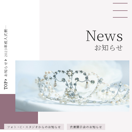
2
0
2
3
年
成
人
式
袖
・
卒
業
袴
衣
裳
展
示
予
約
会
開
催
の
お
知
ら
News
振
せ
お知らせ
お知らせ
TOP
フォト・C・スタジオからのお知らせ
衣裳展示会のお知らせ