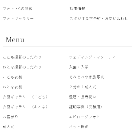
フォト・Cの特徴
採用情報
フォトギャラリー
スタジオ見学予約・お問い合わせ
Menu
こども撮影のこだわり
ウェディング・マタニティ
おとな撮影のこだわり
入園・入学
こども衣裳
それぞれの家族写真
おとな衣裳
２分の１成人式
衣裳ギャラリー（こども）
還暦・⾧寿祝い
衣裳ギャラリー（おとな）
証明写真（受験用）
お宮参り
エピローグフォト
成人式
ペット撮影