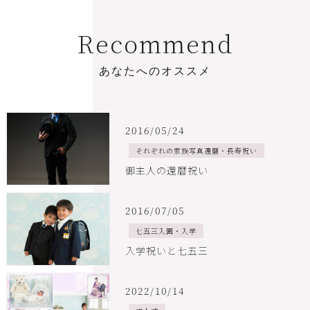
R
e
c
o
m
m
e
n
d
あ
な
た
へ
の
オ
ス
ス
メ
2016/05/24
それぞれの家族写真還暦・長寿祝い
御主人の還暦祝い
2016/07/05
七五三入園・入学
入学祝いと七五三
2022/10/14