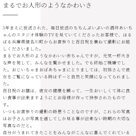
まるでお人形のようなかわいさ
3年まえに放送された、毎日放送のちちんぷいぷいの酒井あいち
ゃんのスタジオ体験のTVを見ていてくださったお客様で、はる
ばる兵庫県猪名川町からお宮参りと百日祝を兼ねて撮影にお越
しくださいました。
まるでお人形のようなかわいい赤ちゃんですが、元気一杯大き
な声を発して、みんなを驚かせました。でも終始ご機嫌でし
た。おじいちゃまおばあちゃまにとりましては、初孫さんで彼
女をご覧になっている時はずーと自然と笑顔になってられまし
た。
百日祝のお膳は、彼女の健康を願って、一生おいしくて体に良
い食事が出来ますようにとお母様が作って持参されたもので
す。
いつもお宮参りの撮影の時思うことなのですが、これらの写真
はお子さんが写真を通してしか見る事が出来ない時期の大切な
写真なのだと。
自分がうまれてきたことをみんながこんなに喜んでくれている