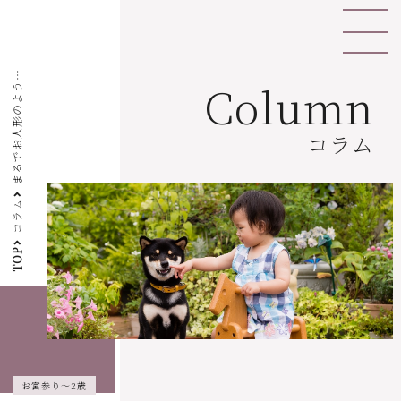
ま
る
で
お
人
形
の
よ
な
か
わ
い
Column
う
さ
コラム
コラム
TOP
お宮参り～2歳