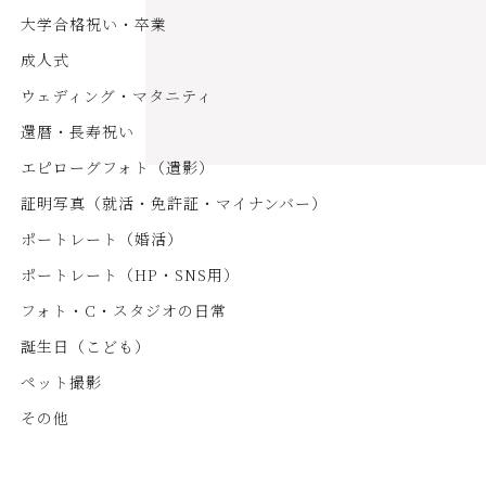
大学合格祝い・卒業
成人式
ウェディング・マタニティ
還暦・長寿祝い
エピローグフォト（遺影）
証明写真（就活・免許証・マイナンバー）
ポートレート（婚活）
ポートレート（HP・SNS用）
フォト・C・スタジオの日常
誕生日（こども）
ペット撮影
その他