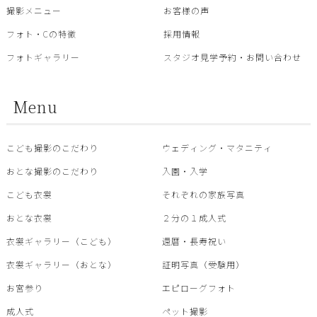
撮影メニュー
お客様の声
フォト・Cの特徴
採用情報
フォトギャラリー
スタジオ見学予約・お問い合わせ
Menu
こども撮影のこだわり
ウェディング・マタニティ
おとな撮影のこだわり
入園・入学
こども衣裳
それぞれの家族写真
おとな衣裳
２分の１成人式
衣裳ギャラリー（こども）
還暦・⾧寿祝い
衣裳ギャラリー（おとな）
証明写真（受験用）
お宮参り
エピローグフォト
成人式
ペット撮影