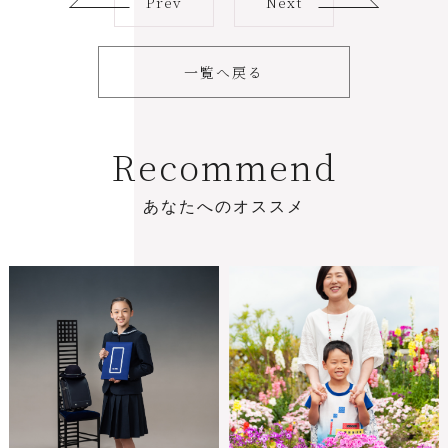
Prev
Next
一覧へ戻る
R
e
c
o
m
m
e
n
d
あ
な
た
へ
の
オ
ス
ス
メ