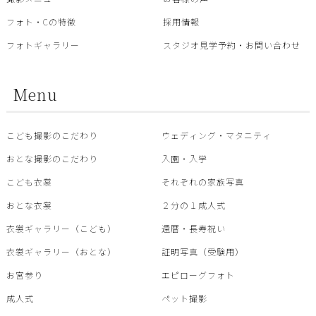
フォト・Cの特徴
採用情報
フォトギャラリー
スタジオ見学予約・お問い合わせ
Menu
こども撮影のこだわり
ウェディング・マタニティ
おとな撮影のこだわり
入園・入学
こども衣裳
それぞれの家族写真
おとな衣裳
２分の１成人式
衣裳ギャラリー（こども）
還暦・⾧寿祝い
衣裳ギャラリー（おとな）
証明写真（受験用）
お宮参り
エピローグフォト
成人式
ペット撮影