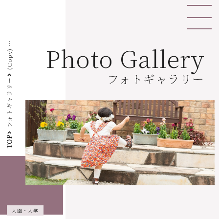
(
C
o
p
y
)
入
園
・
入
Photo Gallery
学
フォトギャラリー
フォトギャラリー
TOP
入園・入学