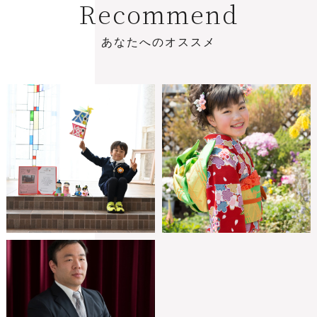
R
e
c
o
m
m
e
n
d
あ
な
た
へ
の
オ
ス
ス
メ