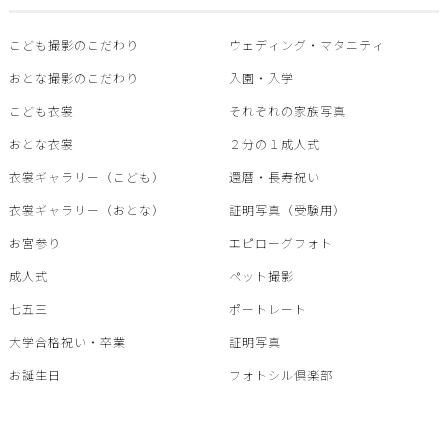
こども撮影のこだわり
ウェディング・マタニティ
おとな撮影のこだわり
入園・入学
こども衣裳
それぞれの家族写真
おとな衣裳
２分の１成人式
衣裳ギャラリー（こども）
還暦・⾧寿祝い
衣裳ギャラリー（おとな）
証明写真（受験用）
お宮参り
エピローグフォト
成人式
ペット撮影
七五三
ポートレート
大学合格祝い・卒業
証明写真
お誕生日
フォトシル倶楽部