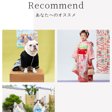
R
e
c
o
m
m
e
n
d
あ
な
た
へ
の
オ
ス
ス
メ