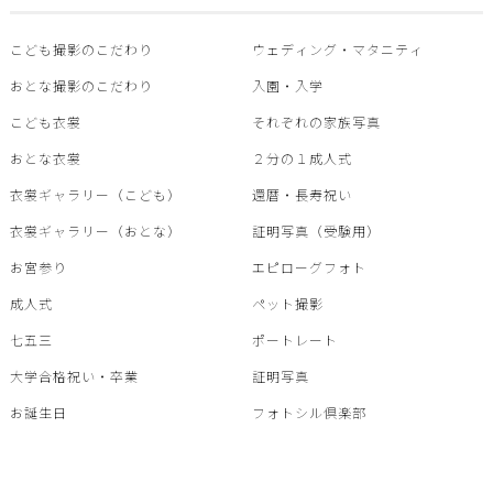
こども撮影のこだわり
ウェディング・マタニティ
おとな撮影のこだわり
入園・入学
こども衣裳
それぞれの家族写真
おとな衣裳
２分の１成人式
衣裳ギャラリー（こども）
還暦・⾧寿祝い
衣裳ギャラリー（おとな）
証明写真（受験用）
お宮参り
エピローグフォト
成人式
ペット撮影
七五三
ポートレート
大学合格祝い・卒業
証明写真
お誕生日
フォトシル倶楽部