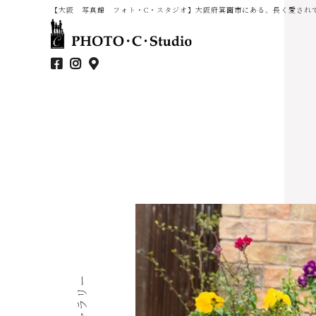
【大阪 写真館 フォト・C・スタジオ】大阪府箕面市にある、長く愛され