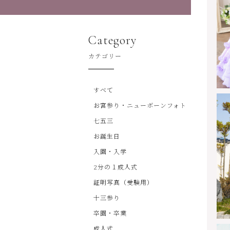
Category
カテゴリー
すべて
お宮参り・ニューボーンフォト
七五三
お誕生日
入園・入学
2分の１成人式
証明写真（受験用）
十三参り
卒園・卒業
成人式