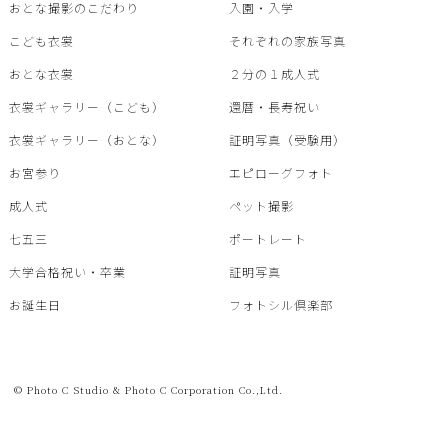
おとな撮影のこだわり
入園・入学
こども衣裳
それぞれの家族写真
おとな衣裳
２分の１成人式
衣裳ギャラリー（こども）
還暦・⾧寿祝い
衣裳ギャラリー（おとな）
証明写真（受験用）
お宮参り
エピローグフォト
成人式
ペット撮影
七五三
ポートレート
大学合格祝い・卒業
証明写真
お誕生日
フォトシル倶楽部
© Photo C Studio & Photo C Corporation Co.,Ltd.