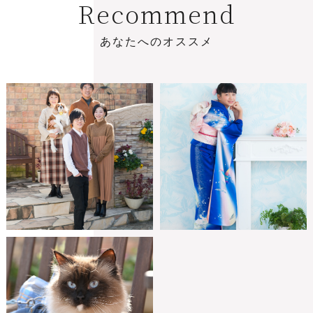
R
e
c
o
m
m
e
n
d
あ
な
た
へ
の
オ
ス
ス
メ