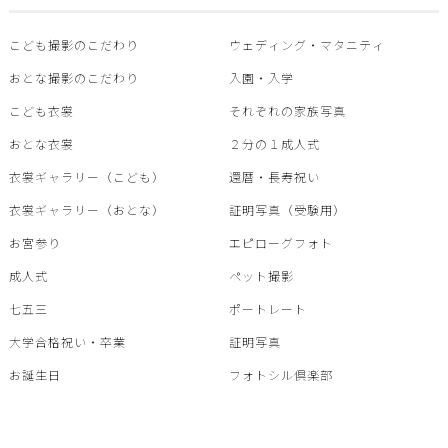
こども撮影のこだわり
ウェディング・マタニティ
おとな撮影のこだわり
入園・入学
こども衣裳
それぞれの家族写真
おとな衣裳
２分の１成人式
衣裳ギャラリー（こども）
還暦・⾧寿祝い
衣裳ギャラリー（おとな）
証明写真（受験用）
お宮参り
エピローグフォト
成人式
ペット撮影
七五三
ポートレート
大学合格祝い・卒業
証明写真
お誕生日
フォトシル倶楽部