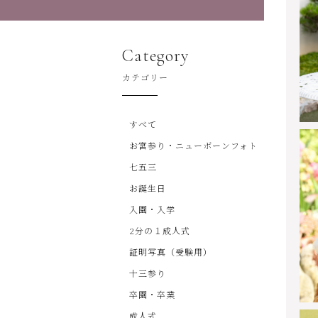
Category
カテゴリー
すべて
お宮参り・ニューボーンフォト
七五三
お誕生日
入園・入学
2分の１成人式
証明写真（受験用）
十三参り
卒園・卒業
成人式