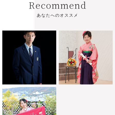
R
e
c
o
m
m
e
n
d
あ
な
た
へ
の
オ
ス
ス
メ