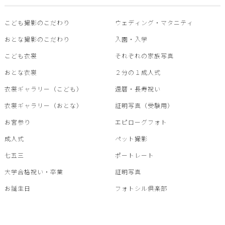
こども撮影のこだわり
ウェディング・マタニティ
おとな撮影のこだわり
入園・入学
こども衣裳
それぞれの家族写真
おとな衣裳
２分の１成人式
衣裳ギャラリー（こども）
還暦・⾧寿祝い
衣裳ギャラリー（おとな）
証明写真（受験用）
お宮参り
エピローグフォト
成人式
ペット撮影
七五三
ポートレート
大学合格祝い・卒業
証明写真
お誕生日
フォトシル倶楽部