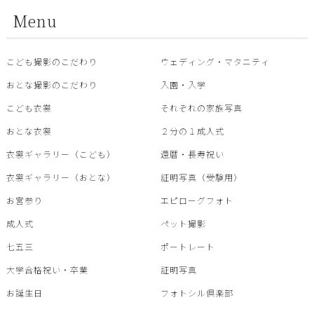
Menu
こども撮影のこだわり
ウェディング・マタニティ
おとな撮影のこだわり
入園・入学
こども衣裳
それぞれの家族写真
おとな衣裳
２分の１成人式
衣裳ギャラリー（こども）
還暦・⾧寿祝い
衣裳ギャラリー（おとな）
証明写真（受験用）
お宮参り
エピローグフォト
成人式
ペット撮影
七五三
ポートレート
大学合格祝い・卒業
証明写真
お誕生日
フォトシル倶楽部